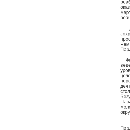
реа
ока
мар
реа
Дея
сох
про
Чем
Пар
Фин
вед
уро
цел
пер
деят
сто
Без
Пар
мол
окру
На 
Пар